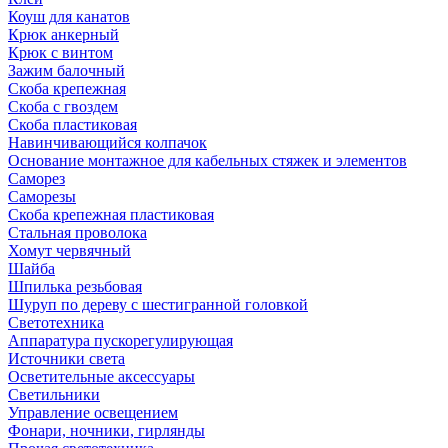
Коуш для канатов
Крюк анкерный
Крюк с винтом
Зажим балочный
Скоба крепежная
Скоба с гвоздем
Скоба пластиковая
Навинчивающийся колпачок
Основание монтажное для кабельных стяжек и элементов
Саморез
Саморезы
Скоба крепежная пластиковая
Стальная проволока
Хомут червячный
Шайба
Шпилька резьбовая
Шуруп по дереву с шестигранной головкой
Светотехника
Аппаратура пускорегулирующая
Источники света
Осветительные аксессуары
Светильники
Управление освещением
Фонари, ночники, гирлянды