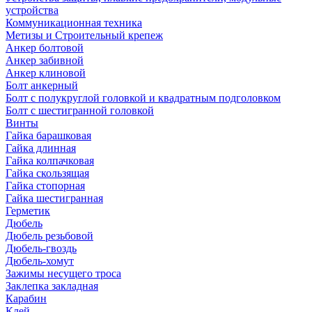
устройства
Коммуникационная техника
Метизы и Строительный крепеж
Анкер болтовой
Анкер забивной
Анкер клиновой
Болт анкерный
Болт с полукруглой головкой и квадратным подголовком
Болт с шестигранной головкой
Винты
Гайка барашковая
Гайка длинная
Гайка колпачковая
Гайка скользящая
Гайка стопорная
Гайка шестигранная
Герметик
Дюбель
Дюбель резьбовой
Дюбель-гвоздь
Дюбель-хомут
Зажимы несущего троса
Заклепка закладная
Карабин
Клей