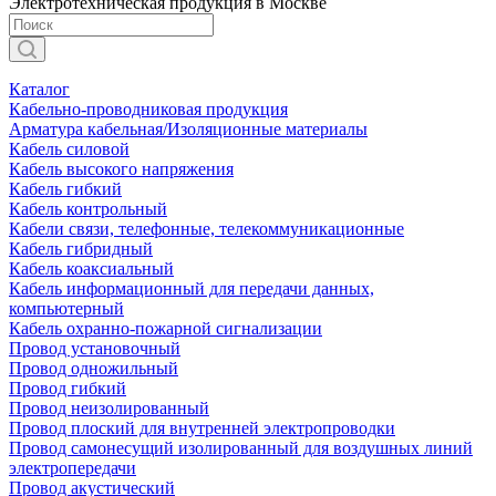
Электротехническая продукция в Москве
Каталог
Кабельно-проводниковая продукция
Арматура кабельная/Изоляционные материалы
Кабель силовой
Кабель высокого напряжения
Кабель гибкий
Кабель контрольный
Кабели связи, телефонные, телекоммуникационные
Кабель гибридный
Кабель коаксиальный
Кабель информационный для передачи данных,
компьютерный
Кабель охранно-пожарной сигнализации
Провод установочный
Провод одножильный
Провод гибкий
Провод неизолированный
Провод плоский для внутренней электропроводки
Провод самонесущий изолированный для воздушных линий
электропередачи
Провод акустический