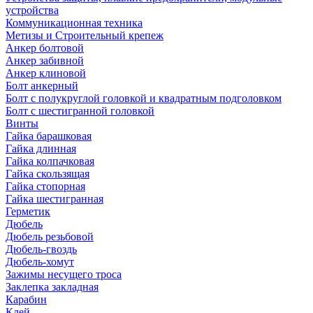
устройства
Коммуникационная техника
Метизы и Строительный крепеж
Анкер болтовой
Анкер забивной
Анкер клиновой
Болт анкерный
Болт с полукруглой головкой и квадратным подголовком
Болт с шестигранной головкой
Винты
Гайка барашковая
Гайка длинная
Гайка колпачковая
Гайка скользящая
Гайка стопорная
Гайка шестигранная
Герметик
Дюбель
Дюбель резьбовой
Дюбель-гвоздь
Дюбель-хомут
Зажимы несущего троса
Заклепка закладная
Карабин
Клей