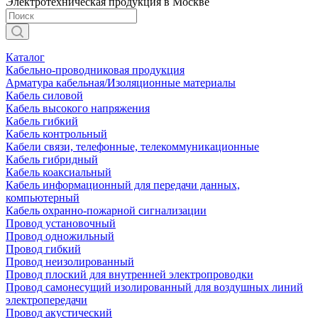
Электротехническая продукция в Москве
Каталог
Кабельно-проводниковая продукция
Арматура кабельная/Изоляционные материалы
Кабель силовой
Кабель высокого напряжения
Кабель гибкий
Кабель контрольный
Кабели связи, телефонные, телекоммуникационные
Кабель гибридный
Кабель коаксиальный
Кабель информационный для передачи данных,
компьютерный
Кабель охранно-пожарной сигнализации
Провод установочный
Провод одножильный
Провод гибкий
Провод неизолированный
Провод плоский для внутренней электропроводки
Провод самонесущий изолированный для воздушных линий
электропередачи
Провод акустический