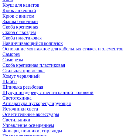
Коуш для канатов
Крюк анкерный
Крюк с винтом
Зажим балочный
Скоба крепежная
Скоба с гвоздем
Скоба пластиковая
Навинчивающийся колпачок
Основание монтажное для кабельных стяжек и элементов
Саморез
Саморезы
Скоба крепежная пластиковая
Стальная проволока
Хомут червячный
Шайба
Шпилька резьбовая
Шуруп по дереву с шестигранной головкой
Светотехника
Аппаратура пускорегулирующая
Источники света
Осветительные аксессуары
Светильники
Управление освещением
Фонари, ночники, гирлянды