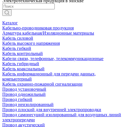
Электротехническая продукция в Москве
Каталог
Кабельно-проводниковая продукция
Арматура кабельная/Изоляционные материалы
Кабель силовой
Кабель высокого напряжения
Кабель гибкий
Кабель контрольный
Кабели связи, телефонные, телекоммуникационные
Кабель гибридный
Кабель коаксиальный
Кабель информационный для передачи данных,
компьютерный
Кабель охранно-пожарной сигнализации
Провод установочный
Провод одножильный
Провод гибкий
Провод неизолированный
Провод плоский для внутренней электропроводки
Провод самонесущий изолированный для воздушных линий
электропередачи
Провод акустический