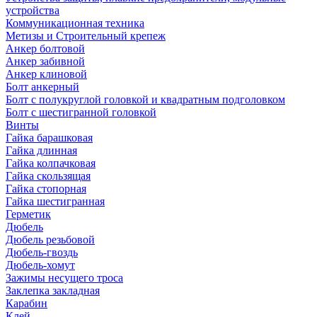
устройства
Коммуникационная техника
Метизы и Строительный крепеж
Анкер болтовой
Анкер забивной
Анкер клиновой
Болт анкерный
Болт с полукруглой головкой и квадратным подголовком
Болт с шестигранной головкой
Винты
Гайка барашковая
Гайка длинная
Гайка колпачковая
Гайка скользящая
Гайка стопорная
Гайка шестигранная
Герметик
Дюбель
Дюбель резьбовой
Дюбель-гвоздь
Дюбель-хомут
Зажимы несущего троса
Заклепка закладная
Карабин
Клей