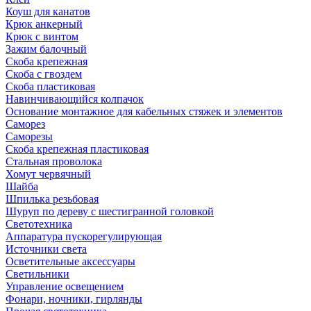
Коуш для канатов
Крюк анкерный
Крюк с винтом
Зажим балочный
Скоба крепежная
Скоба с гвоздем
Скоба пластиковая
Навинчивающийся колпачок
Основание монтажное для кабельных стяжек и элементов
Саморез
Саморезы
Скоба крепежная пластиковая
Стальная проволока
Хомут червячный
Шайба
Шпилька резьбовая
Шуруп по дереву с шестигранной головкой
Светотехника
Аппаратура пускорегулирующая
Источники света
Осветительные аксессуары
Светильники
Управление освещением
Фонари, ночники, гирлянды